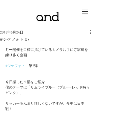
2018年6月24日
#ジケフォト 07
月一開催を目標に掲げているカメラ片手に寺家町を
練り歩く企画
#ジケフォト
　第7弾
今日撮った１部をご紹介
僕のテーマは「サムライブルー（ブルー×レッド時々
ピンク）」
サッカーあんまり詳しくないですが、夜中は日本
戦！