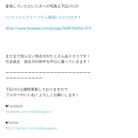
参加していただいた方々の写真も下記URLの
#ジケフォトグループから確認いただけます
！
https://www.facebook.com/groups/343819269461372/
まだまだ知らない加古川がたくさんありそうです！
引き続き、加古川の街中を中心に撮っていきます！
ーーーーーーーーーーーーーーーーーーーーーーー
ーーーーーーーーーー
下記SNSも随時更新しておりますので、
フォローやいいね！よろしくお願いします！
■Facebook
facebook.com/andkakogawa/
■Twitter
http://twitter.com/andkakogawa