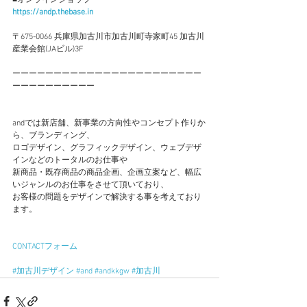
■オンラインショップ
https://andp.thebase.in
〒675-0066 兵庫県加古川市加古川町寺家町45 加古川
産業会館(JAビル)3F
ーーーーーーーーーーーーーーーーーーーーーーー
ーーーーーーーーーー
andでは新店舗、新事業の方向性やコンセプト作りか
ら、ブランディング、
ロゴデザイン、グラフィックデザイン、ウェブデザ
インなどのトータルのお仕事や
新商品・既存商品の商品企画、企画立案など、幅広
いジャンルのお仕事をさせて頂いており、
お客様の問題をデザインで解決する事を考えており
ます。
CONTACTフォーム
#加古川デザイン
#and
#andkkgw
#加古川