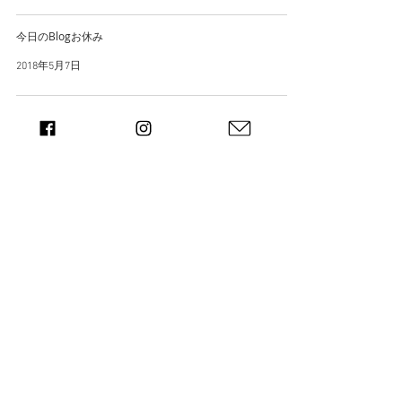
今日のBlogお休み
2018年5月7日
スケジュールノート
2018年5月6日
20
/
22
兵庫県加古川市を拠点にデザインを通し
た企画戦略が得意な
「関わる人達の物語を届け続ける」ブラ
ンディングデザイン事務所 |and| 兵庫県
加古川市
〒675-0101 兵庫県加古川市平岡町新在家1丁