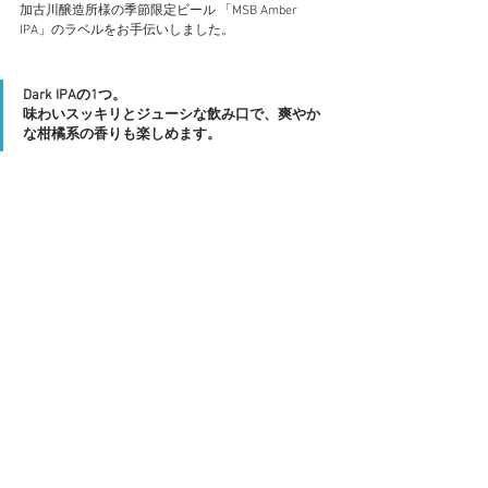
加古川醸造所様の季節限定ビール 「MSB Amber 
IPA」のラベルをお手伝いしました。
Dark IPAの1つ。
味わいスッキリとジューシな飲み口で、爽やか
な柑橘系の香りも楽しめます。