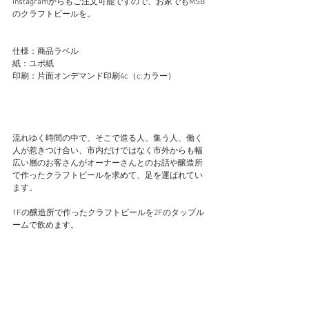
Instagramからもご注文可能ですので、お家でもMSB
のクラフトビールを。
仕様：商品ラベル
紙：ユポ紙
印刷：片面オンデマンド印刷4c（c:カラー）
流れゆく時間の中で、そこで造る人、集う人、働く
人が惹きつけ合い、市内だけではなく市外からも幅
広い層のお客さんがオーナーさんとのお話や醸造所
で作ったクラフトビールを求めて、足を運ばれてい
ます。
1Fの醸造所で作ったクラフトビールを2Fのタップル
ームで飲めます。