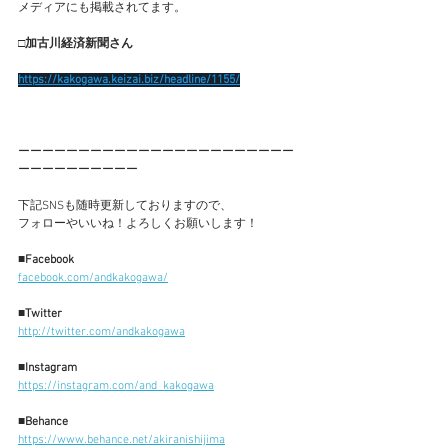
メディアにも掲載されてます。
□加古川経済新聞さん
https://kakogawa.keizai.biz/headline/1155/
ーーーーーーーーーーーーーーーーーーーーーーー
ーーーーーーーーーー
下記SNSも随時更新しておりますので、
フォローやいいね！よろしくお願いします！
■Facebook
facebook.com/andkakogawa/
■Twitter
http://twitter.com/andkakogawa
■Instagram
https://instagram.com/and_kakogawa
■Behance
https://www.behance.net/akiranishijima