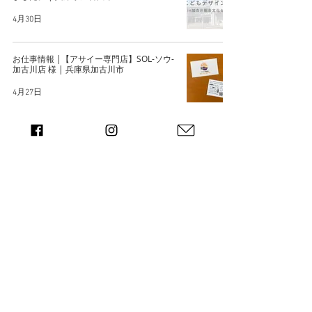
4月30日
お仕事情報 |【アサイー専門店】SOL-ソウ-
加古川店 様 | 兵庫県加古川市
4月27日
お仕事情報 | 串揚げバイキング 天様 | 兵庫
県加古川市
4月25日
1
/
22
兵庫県加古川市を拠点にデザインを通し
た企画戦略が得意な
「関わる人達の物語を届け続ける」ブラ
ンディングデザイン事務所 |and| 兵庫県