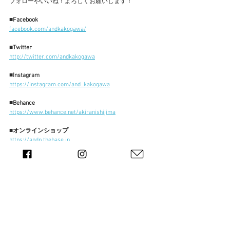
フォローやいいね！よろしくお願いします！
■Facebook
facebook.com/andkakogawa/
■Twitter
http://twitter.com/andkakogawa
■Instagram
https://instagram.com/and_kakogawa
■Behance
https://www.behance.net/akiranishijima
■オンラインショップ
https://andp.thebase.in
〒675-0066 兵庫県加古川市加古川町寺家町621 加古
川産業会館(JAビル)2F
​「自社にデザインを取り入れてみたい」
「事業について身近に相談できるデザイナーを探し
ている」​などお仕事のご相談やご依頼等、DM又はホ