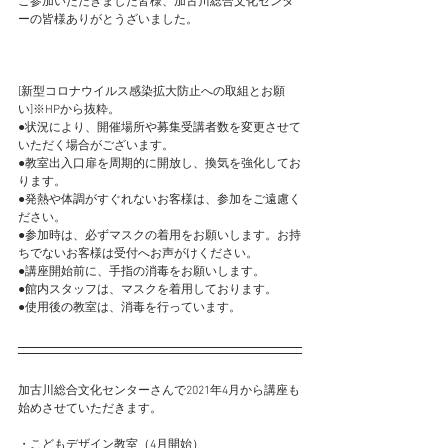
ご参加いただきました皆様、加古川総合文化センタ
ーの皆様ありがとうざいました。
[新型コロナウイルス感染拡大防止への取組とお願
い]※HPから抜粋。
●状況により、開催場所や募集受講者数を変更させて
いただく場合がございます。
●教室出入口扉を周期的に開放し、換気を強化してお
ります。
●発熱や体調がすぐれないお客様は、参加をご遠慮く
ださい。
●参加時は、必ずマスクの着用をお願いします。お持
ちでないお客様は受付へお声がけください。
●講座開始前に、手指の消毒をお願いします。
●館内スタッフは、マスクを着用しております。
●使用後の教室は、消毒を行っています。
加古川総合文化センターさんで2021年4月から講座も
始めさせていただきます。
・こどもデザイン教室（4月開始）