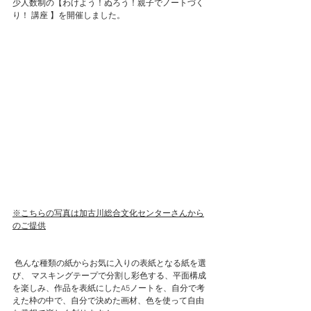
少人数制の【わけよう！ぬろう！親子でノートづく
り！ 講座 】を開催しました。
※こちらの写真は加古川総合文化センターさんから
のご提供
 色んな種類の紙からお気に入りの表紙となる紙を選
び、 マスキングテープで分割し彩色する、平面構成
を楽しみ、作品を表紙にしたA5ノートを、自分で考
えた枠の中で、自分で決めた画材、色を使って自由