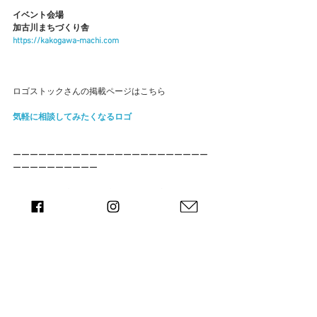
イベント会場
加古川まちづくり舎
https://kakogawa-machi.com
ロゴストックさんの掲載ページはこちら
気軽に相談してみたくなるロゴ
ーーーーーーーーーーーーーーーーーーーーーーー
ーーーーーーーーーー
〒675-0066 兵庫県加古川市加古川町寺家町45 加古川
産業会館(JAビル)3F
下記SNSも随時更新しておりますので、
フォローやいいね！よろしくお願いします！
■Facebook
facebook.com/andkakogawa/
■Twitter