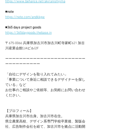
https://www.behance.net/akiranishijima
■note
https://note.com/andkkgw
■365 days project goods
https://365daygoods.thebase.in
〒675-0066 兵庫県加古川市加古川町寺家町621 加古
川産業会館(JAビル)2F
ーーーーーーーーーーーーーーーーーーーーーーー
ーーーーーーーーーー
​「自社にデザインを取り入れてみたい」
「事業について身近に相談できるデザイナーを探し
ている」​など
お仕事のご相談やご依頼等、お気軽にお問い合わせ
ください。
【プロフィール】
兵庫県加古川市出身。加古川市在住。
県立農業高校、デザイン系専門学校卒業後、製版会
社、広告制作会社を経て、加古川市を拠点に活動開