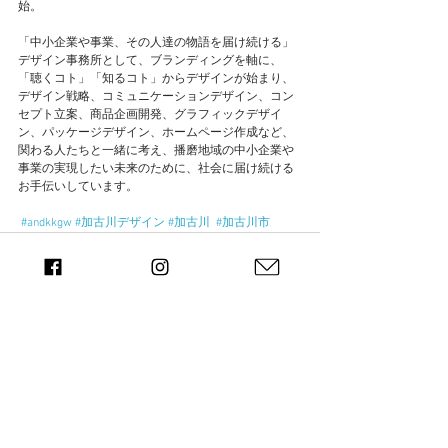
始。
「中小企業や事業、その人達の物語を届け続ける」
デザイン事務所として、ブランディングを軸に、
「聴くコト」「知るコト」からデザインが始まり、
デザイン戦略、コミュニケーションデザイン、コン
セプト立案、商品企画開発、グラフィックデザイ
ン、パッケージデザイン、ホームページ作成など、
関わる人たちと一緒に考え、播磨地域の中小企業や
事業の実現したい未来のために、社会に届け続ける
お手伝いしています。
#andkkgw
#加古川デザイン
#加古川
#加古川市
すべて表示
最新記事