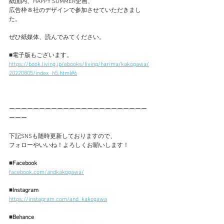
紙面内、HAPPY SUMMER企画、
広告枠８社のデザインで参加させていただきまし
た。
ぜひ紙媒体、読んでみてください。
■電子版もございます。
https://book.living.jp/ebooks/living/harima/kakogawa/
20220805/index_h5.html#6
ーーーーーーーーーーーーーーーーーーーーーーー
ーーー
下記SNSも随時更新しておりますので、
フォローやいいね！よろしくお願いします！
■Facebook
facebook.com/andkakogawa/
■Instagram
https://instagram.com/and_kakogawa
■Behance