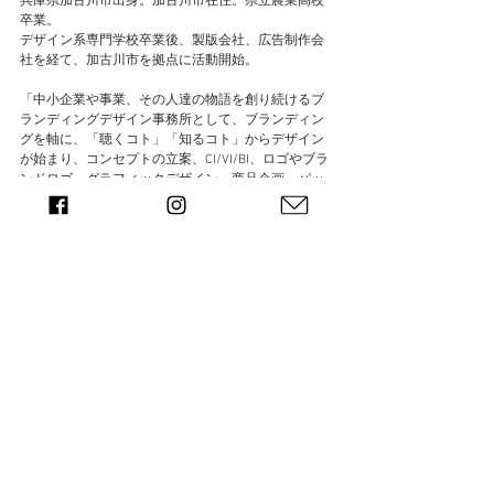
兵庫県加古川市出身。加古川市在住。県立農業高校
卒業。
デザイン系専門学校卒業後、製版会社、広告制作会
社を経て、加古川市を拠点に活動開始。
「中小企業や事業、その人達の物語を創り続けるブ
ランディングデザイン事務所として、ブランディン
グを軸に、「聴くコト」「知るコト」からデザイン
が始まり、コンセプトの立案、CI/VI/BI、ロゴやブラ
ンドロゴ、グラフィックデザイン、商品企画、パッ
ケージデザイン、ホームページ作成などのブランド
づくりを通し、播磨地域の中小企業や事業の成長を
デザインの力でお手伝いしています。
#andkkgw
#加古川デザイン
#加古川
#ロゴデザイン
#
グラフィックデザイン
#ホームページ作成
#ブランデ
ィング
すべて表示
最新記事