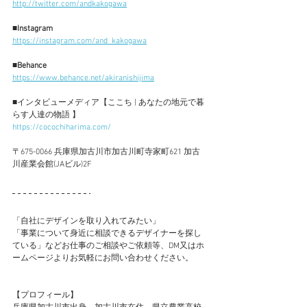
http://twitter.com/andkakogawa
■Instagram
https://instagram.com/and_kakogawa
■Behance
https://www.behance.net/akiranishijima
■
インタビューメディア【ここち | あなたの地元で暮
らす人達の物語 】
https://cocochiharima.com/
〒675-0066 兵庫県加古川市加古川町寺家町621 加古
川産業会館(JAビル)2F
​「自社にデザインを取り入れてみたい」
「事業について身近に相談できるデザイナーを探し
ている」​などお仕事のご相談やご依頼等、DM又はホ
ームページよりお気軽にお問い合わせください。
【プロフィール】