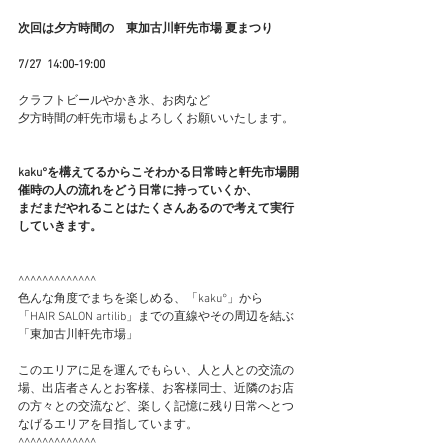
次回は夕方時間の　東加古川軒先市場 夏まつり
7/27  14:00-19:00
クラフトビールやかき氷、お肉など
夕方時間の軒先市場もよろしくお願いいたします。
kaku°を構えてるからこそわかる日常時と軒先市場開
催時の人の流れをどう日常に持っていくか、
まだまだやれることはたくさんあるので考えて実行
していきます。
^^^^^^^^^^^^^
色んな角度でまちを楽しめる、「kaku°」から
「HAIR SALON artilib」までの直線やその周辺を結ぶ
「東加古川軒先市場」
このエリアに足を運んでもらい、人と人との交流の
場、出店者さんとお客様、お客様同士、近隣のお店
の方々との交流など、楽しく記憶に残り日常へとつ
なげるエリアを目指しています。
^^^^^^^^^^^^^