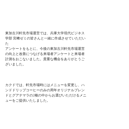
東加古川軒先市場運営では、兵庫⼤学現代ビジネス
学部 宮﨑ゼミの皆さんと一緒に作成させていただい
た
アンケートをもとに、今後の東加古川軒先市場運営
の向上と改善につなげる来場者アンケートと来場者
計測をおこないました。貴重な機会をありがとうご
ざいました。
カクドでは、軒先市場時にはメニューを変更し、ハ
ンドドリップコーヒーのみの周年オリジナルブレン
ドとグアテマラの2種の中からお選びいただけるメニ
ューをご提供いたしました。