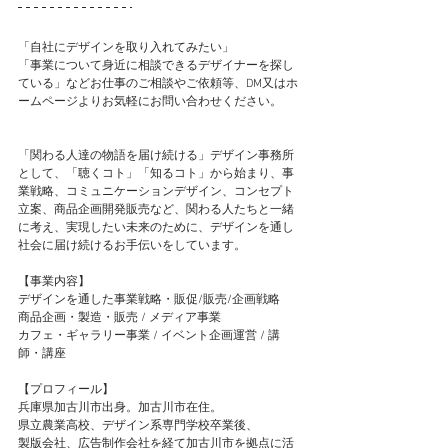
​「自社にデザインを取り入れてみたい」
「事業について身近に相談できるデザイナーを探し
ている」​などお仕事のご相談やご依頼等、DM又はホ
ームページよりお気軽にお問い合わせください。
「関わる人達の物語を届け続ける」デザイン事務所
として、「聴くコト」「知るコト」から始まり、事
業戦略、コミュニケーションデザイン、コンセプト
立案、商品企画開発販売など、関わる人たちと一緒
に考え、実現したい未来のために、デザインを通し
社会に届け続けるお手伝いをしています。
【事業内容】
デザインを通した事業戦略・販促/販売/企画戦略
商品企画・製造・販売 / メディア事業
カフェ・ギャラリー事業 / イベント企画運営 / 講
師・講座ㅤㅤㅤㅤㅤㅤㅤㅤㅤㅤㅤㅤㅤ
【プロフィール】
兵庫県加古川市出身。加古川市在住。
県立農業高校、デザイン系専門学校卒業後、
製版会社、広告制作会社を経て加古川市を拠点に活