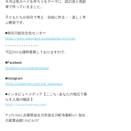
今月は色カードを作ろうをテーマに、絵の具と色鉛
筆で作っていきました。
子どもたちが自分で考え、自由に作る・・楽しく学
ぶ教室です。
■加古川総合文化センター
https://www.kakogawa-sougoubunka.jp/circle/
下記SNSも随時更新しておりますので、
■Facebook
facebook.com/andkakogawa/
■Instagram
https://instagram.com/and_kakogawa
■
インタビューメディア【ここち | あなたの地元で暮
らす人達の物語 】
https://cocochiharima.com/
〒675-0066 兵庫県加古川市加古川町寺家町621 加古
川産業会館(JAビル)2F