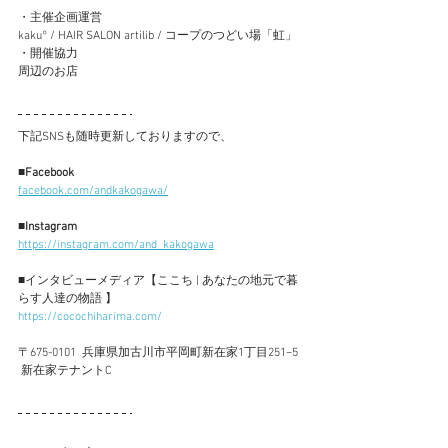
・主催企画運営
kaku° / HAIR SALON artilib / コープのつどい場「虹」
・開催協力
周辺のお店
下記SNSも随時更新しておりますので、
■Facebook
facebook.com/andkakogawa/
■Instagram
https://instagram.com/and_kakogawa
■
インタビューメディア【ここち | あなたの地元で暮
らす人達の物語 】
https://cocochiharima.com/
〒675-0101  兵庫県加古川市平岡町新在家1丁目251−5 
 新在家テナントC