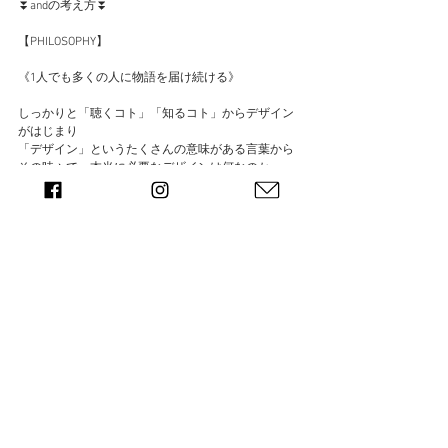
​⏬andの考え方⏬
【PHILOSOPHY】
《1人でも多くの人に物語を届け続ける》
しっかりと「聴くコト」「知るコト」からデザイン
がはじまり
「デザイン」というたくさんの意味がある言葉から
その時々で、本当に必要なデザインは何なのか
一緒に「考えるコト」「悩むコト」「楽しむコト」
を忘れず
見えない想いを、見える形にして磨き、届ける
そんな想いで、日々取り組み
播磨地域の企業や事業の実現したい未来のために
社会に届け続けるお手伝いをしています。
【事業内容】
-デザインを通した事業・販促・販売・企画戦略
-商品企画・製造・販売
-イベント企画運営
-デザイン講師・講座
-写真撮影・動画撮影
●カフェ・ギャラリー事業