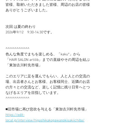
皆様、取材いただきました皆様、周辺のお店の皆様
ありがとうございました。
次回 は夏の終わり
2026年9/12　9:30-14:30です。
^^^^^^^^^^^^^
色んな角度でまちを楽しめる、「kaku°」から
「HAIR SALON artilib」までの直線やその周辺を結ぶ
「東加古川軒先市場」
このエリアに足を運んでもらい、人と人との交流の
場、出店者さんとお客様、お客様同士、近隣のお店
の方々との交流など、楽しく記憶に残り日常へとつ
なげるエリアを目指しています。
^^^^^^^^^^^^^
■旧市場に再び息吹を与える「東加古川軒先市場」
https://edit-
local.jp/interview/higashikakogawanokisakiichiba/