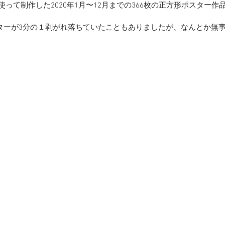
使って制作した2020年1月〜12月までの366枚の正方形ポスター
ターが3分の１剥がれ落ちていたこともありましたが、なんとか無