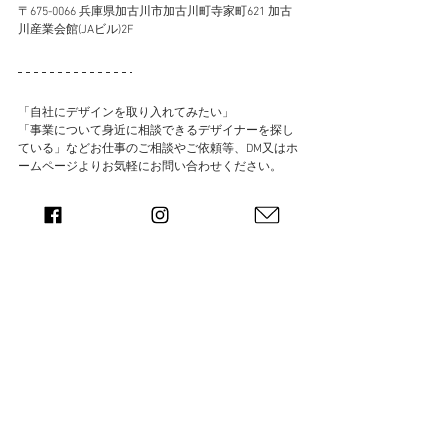
〒675-0066 兵庫県加古川市加古川町寺家町621 加古
川産業会館(JAビル)2F
​「自社にデザインを取り入れてみたい」
「事業について身近に相談できるデザイナーを探し
ている」​などお仕事のご相談やご依頼等、DM又はホ
ームページよりお気軽にお問い合わせください。
【プロフィール】
兵庫県加古川市出身。加古川市在住。県立農業高校
卒業。
デザイン系専門学校卒業後、製版会社、広告制作会
社を経て、加古川市を拠点に活動開始。
「中小企業や事業、その人達の物語を創り続けるブ
ランディングデザイン事務所として、ブランディン
グを軸に、「聴くコト」「知るコト」からデザイン
が始まり、コンセプトの立案、CI/VI/BI、ロゴやブラ
ンドロゴ、グラフィックデザイン、商品企画、パッ
ケージデザイン、ホームページ作成などのブランド
づくりを通し、播磨地域の中小企業や事業の成長を