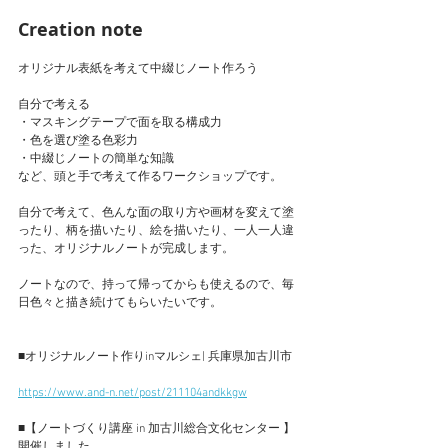
Creation note
オリジナル表紙を考えて中綴じノート作ろう
自分で考える
・マスキングテープで面を取る構成力
・色を選び塗る色彩力
・中綴じノートの簡単な知識
など、頭と手で考えて作るワークショップです。
自分で考えて、色んな面の取り方や画材を変えて塗
ったり、柄を描いたり、絵を描いたり、一人一人違
った、オリジナルノートが完成します。
ノートなので、持って帰ってからも使えるので、毎
日色々と描き続けてもらいたいです。
■オリジナルノート作りinマルシェ| 兵庫県加古川市
https://www.and-n.net/post/211104andkkgw
■【ノートづくり講座 in 加古川総合文化センター 】
開催しました。