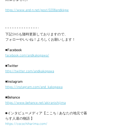
https://www.and-n.net/post/0208andkkgw
下記SNSも随時更新しておりますので、
フォローやいいね！よろしくお願いします！
■Facebook
facebook.com/andkakogawa/
■Twitter
http://twitter.com/andkakogawa
■Instagram
https://instagram.com/and_kakogawa
■Behance
https://www.behance.net/akiranishijima
■
インタビューメディア【ここち | あなたの地元で暮
らす人達の物語 】
https://cocochiharima.com/